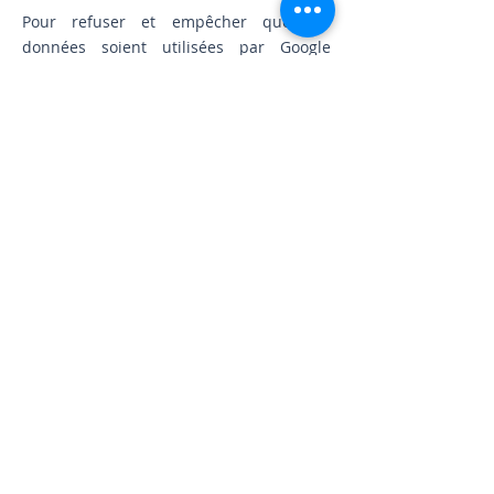
Pour refuser et empêcher que vos
données soient utilisées par Google
Analytics sur tous les sites web, consultez
les instructions suivantes
:
https://tools.google.com/dlpage/gaoptou
t?hl=fr
.
Il se peut que nous modifiions cette
politique en matière de cookies. Nous
vous encourageons à consulter
régulièrement cette page pour obtenir
les dernières informations sur les
cookies.